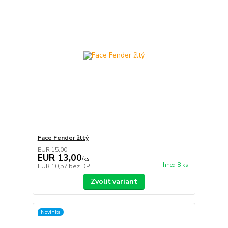
Face Fender žltý
EUR 15,00
EUR 13,00
/
ks
ihned 8 ks
EUR 10,57
bez DPH
Zvoliť variant
Novinka