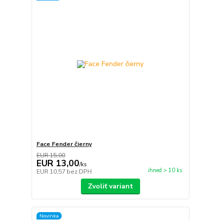
Face Fender čierny
EUR 15,00
EUR 13,00
/
ks
ihned > 10 ks
EUR 10,57
bez DPH
Zvoliť variant
Novinka