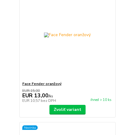
Face Fender oranžový
EUR 15,00
EUR 13,00
/
ks
ihned > 10 ks
EUR 10,57
bez DPH
Zvoliť variant
Novinka