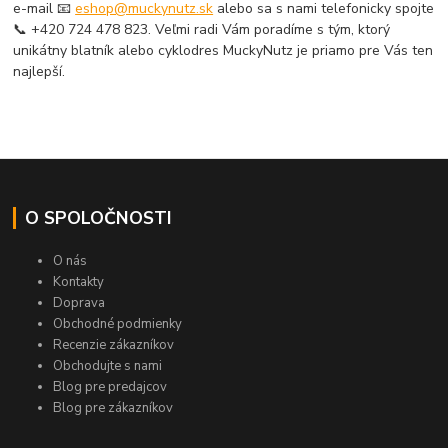
e-mail 📧
eshop@muckynutz.sk
alebo sa s nami telefonicky spojte
📞 +420 724 478 823. Veľmi radi Vám poradíme s tým, ktorý
unikátny blatník alebo cyklodres MuckyNutz je priamo pre Vás ten
najlepší.
O SPOLOČNOSTI
O nás
Kontakty
Doprava
Obchodné podmienky
Recenzie zákazníkov
Obchodujte s nami
Blog pre predajcov
Blog pre zákazníkov