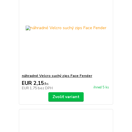
náhradné Velcro suchý zips Face Fender
EUR 2,15
/
ks
ihned 5 ks
EUR 1,75
bez DPH
Zvoliť variant