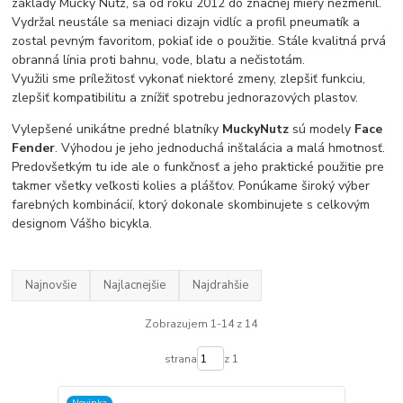
základy Mucky Nutz, sa od roku 2012 do značnej miery nezmenil.
Vydržal neustále sa meniaci dizajn vidlíc a profil pneumatík a
zostal pevným favoritom, pokiaľ ide o použitie. Stále kvalitná prvá
obranná línia proti bahnu, vode, blatu a nečistotám.
Využili sme príležitosť vykonať niektoré zmeny, zlepšiť funkciu,
zlepšiť kompatibilitu a znížiť spotrebu jednorazových plastov.
Vylepšené unikátne predné blatníky
MuckyNutz
sú modely
Face
Fender
. Výhodou je jeho jednoduchá inštalácia a malá hmotnosť.
Predovšetkým tu ide ale o funkčnosť a jeho praktické použitie pre
takmer všetky veľkosti kolies a plášťov. Ponúkame široký výber
farebných kombinácií, ktorý dokonale skombinujete s celkovým
designom Vášho bicykla.
Najnovšie
Najlacnejšie
Najdrahšie
Zobrazujem 1-14 z 14
strana
z 1
Novinka