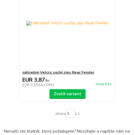
náhradné Velcro suchý zips Rear Fender
EUR 3,87
/
ks
ihned 6 ks
EUR 3,15
bez DPH
Zvoliť variant
strana
z 1
Nenašli ste blatník, ktorý požadujete? Nezúfajte a napíšte nám na