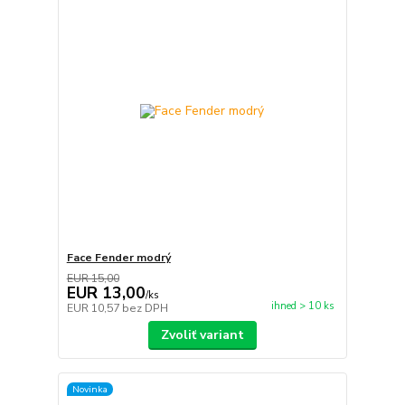
Face Fender modrý
EUR 15,00
EUR 13,00
/
ks
ihned > 10 ks
EUR 10,57
bez DPH
Zvoliť variant
Novinka