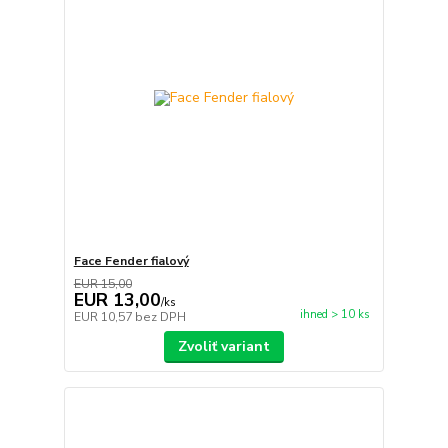
Face Fender fialový
EUR 15,00
EUR 13,00
/
ks
ihned > 10 ks
EUR 10,57
bez DPH
Zvoliť variant