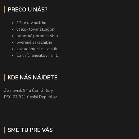
PREČO U NÁS?
12 rokov na trhu
všetok tovar skladom
odborné poradentstvo
overené zákazníkmi
zakladáme si na kvalite
12 tisíc fanušikov na FB
KDE NÁS NÁJDETE
Žernovník 94 u Černé Hory
PSČ 67 921 Česká Republika
SME TU PRE VÁS