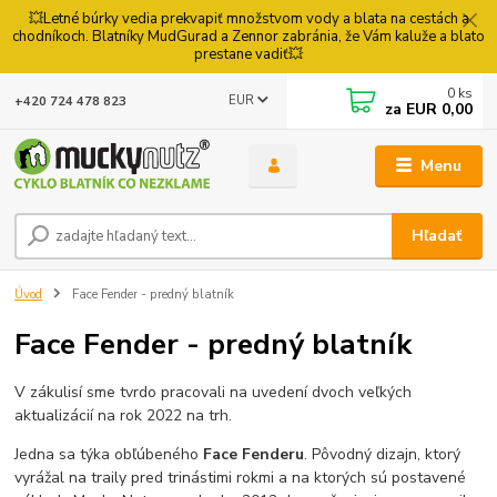
💥Letné búrky vedia prekvapiť množstvom vody a blata na cestách a
chodníkoch. Blatníky MudGurad a Zennor zabránia, že Vám kaluže a blato
prestane vadiť💥
0
ks
EUR
+420 724 478 823
za
EUR 0,00
Menu
Hľadať
Úvod
Face Fender - predný blatník
Face Fender - predný blatník
V zákulisí sme tvrdo pracovali na uvedení dvoch veľkých
aktualizácií na rok 2022 na trh.
Jedna sa týka obľúbeného
Face Fenderu
. Pôvodný dizajn, ktorý
vyrážal na traily pred trinástimi rokmi a na ktorých sú postavené