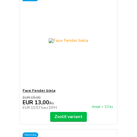
Face Fender biela
EUR 15,00
EUR 13,00
/
ks
ihned > 10 ks
EUR 10,57
bez DPH
Zvoliť variant
Novinka