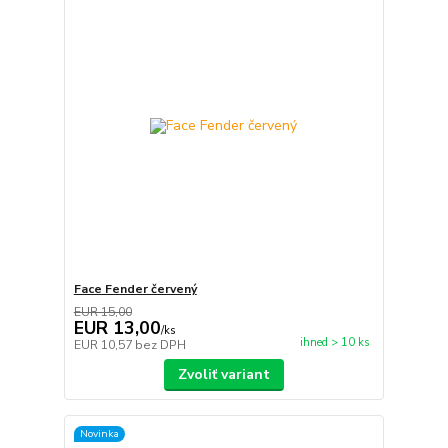
Face Fender červený
EUR 15,00
EUR 13,00
/
ks
ihned > 10 ks
EUR 10,57
bez DPH
Zvoliť variant
Novinka