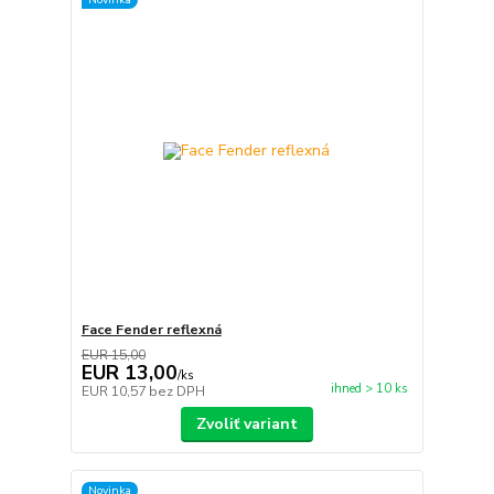
Face Fender reflexná
EUR 15,00
EUR 13,00
/
ks
ihned > 10 ks
EUR 10,57
bez DPH
Zvoliť variant
Novinka