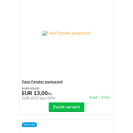
Face Fender purpurový
EUR 15,00
EUR 13,00
/
ks
ihned > 10 ks
EUR 10,57
bez DPH
Zvoliť variant
Novinka