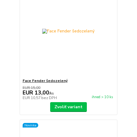
Face Fender šedozelený
EUR 15,00
EUR 13,00
/
ks
ihned > 10 ks
EUR 10,57
bez DPH
Zvoliť variant
Novinka