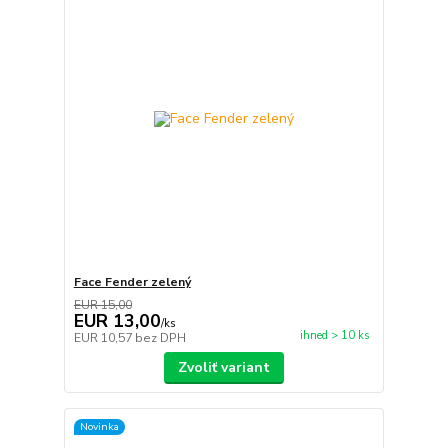
Face Fender zelený
EUR 15,00
EUR 13,00
/
ks
ihned > 10 ks
EUR 10,57
bez DPH
Zvoliť variant
Novinka