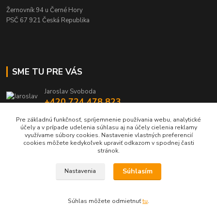
Žernovník 94 u Černé Hory
PSČ 67 921 Česká Republika
SME TU PRE VÁS
Jaroslav Svoboda
+420 724 478 823
Po - Pá: 15.30-20.00 hod
Pre základnú funkčnosť, spríjemnenie používania webu, analytické
účely a v prípade udelenia súhlasu aj na účely cielenia reklamy
eshop@muckynutz.sk
využívame súbory cookies. Nastavenie vlastných preferencií
cookies môžete kedykoľvek upraviť odkazom v spodnej časti
stránok.
Súhlasím
Nastavenia
MUCKYNUTZ je chránená ochrannou známkou TM
Súhlas môžete odmietnuť
tu
.
Vytvorené na
Eshop-rychlo.sk