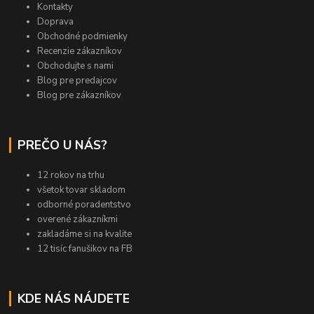
Kontakty
Doprava
Obchodné podmienky
Recenzie zákazníkov
Obchodujte s nami
Blog pre predajcov
Blog pre zákazníkov
PREČO U NÁS?
12 rokov na trhu
všetok tovar skladom
odborné poradentstvo
overené zákazníkmi
zakladáme si na kvalite
12 tisíc fanušikov na FB
KDE NÁS NÁJDETE