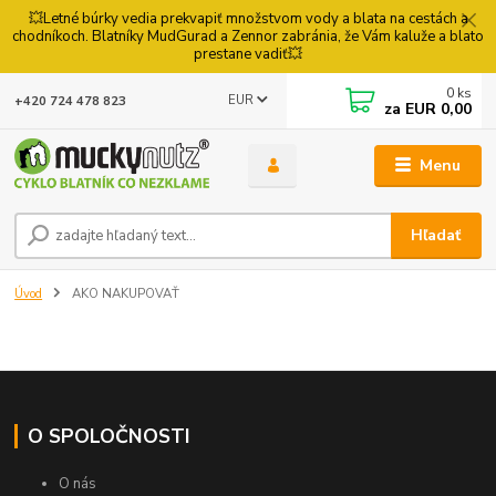
💥Letné búrky vedia prekvapiť množstvom vody a blata na cestách a
chodníkoch. Blatníky MudGurad a Zennor zabránia, že Vám kaluže a blato
prestane vadiť💥
0
ks
EUR
+420 724 478 823
za
EUR 0,00
Menu
Hľadať
Úvod
AKO NAKUPOVAŤ
O SPOLOČNOSTI
O nás