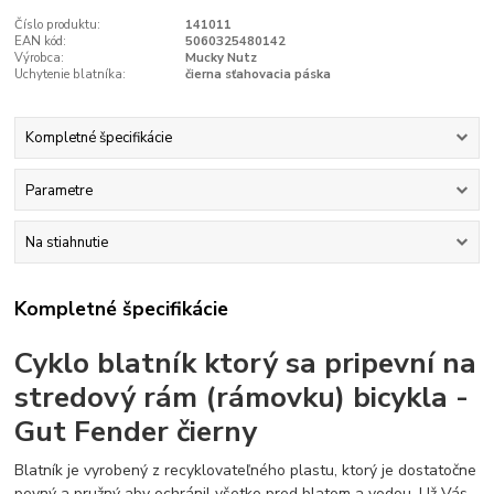
Číslo produktu:
141011
EAN kód:
5060325480142
Výrobca:
Mucky Nutz
Uchytenie blatníka:
čierna sťahovacia páska
Kompletné špecifikácie
Parametre
Na stiahnutie
Kompletné špecifikácie
Cyklo blatník ktorý sa pripevní na
stredový rám (rámovku) bicykla -
Gut Fender čierny
Blatník je vyrobený z recyklovateľného plastu, ktorý je dostatočne
pevný a pružný aby ochránil všetko pred blatom a vodou. Už Vás