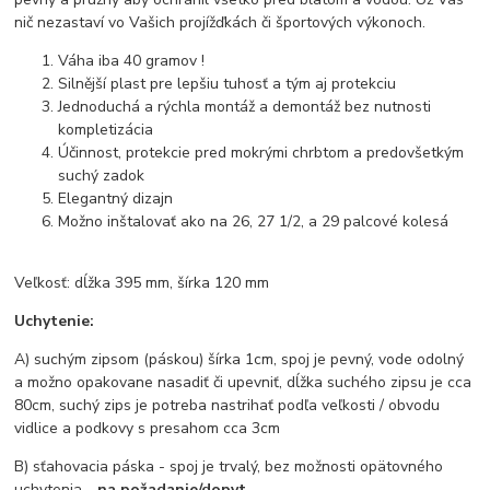
nič nezastaví vo Vašich projížďkách či športových výkonoch.
Váha iba 40 gramov !
Silnější plast pre lepšiu tuhosť a tým aj protekciu
Jednoduchá a rýchla montáž a demontáž bez nutnosti
kompletizácia
Účinnost, protekcie pred mokrými chrbtom a predovšetkým
suchý zadok
Elegantný dizajn
Možno inštalovať ako na 26, 27 1/2, a 29 palcové kolesá
Veľkosť: dĺžka 395 mm, šírka 120 mm
Uchytenie:
A) suchým zipsom (páskou) šírka 1cm, spoj je pevný, vode odolný
a možno opakovane nasadiť či upevniť, dĺžka suchého zipsu je cca
80cm, suchý zips je potreba nastrihať podľa veľkosti / obvodu
vidlice a podkovy s presahom cca 3cm
B) sťahovacia páska - spoj je trvalý, bez možnosti opätovného
uchytenia -
na požadanie/dopyt