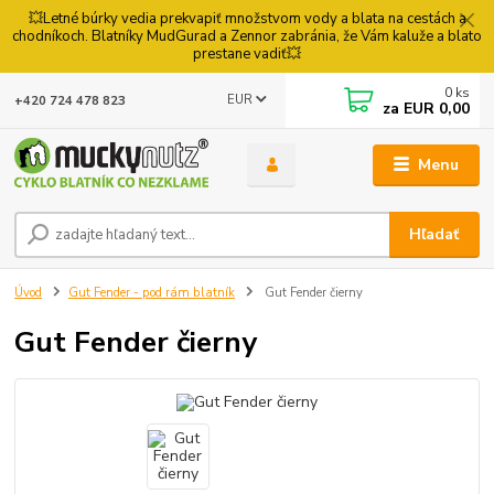
💥Letné búrky vedia prekvapiť množstvom vody a blata na cestách a
chodníkoch. Blatníky MudGurad a Zennor zabránia, že Vám kaluže a blato
prestane vadiť💥
0
ks
EUR
+420 724 478 823
za
EUR 0,00
Menu
Hľadať
Úvod
Gut Fender - pod rám blatník
Gut Fender čierny
Gut Fender čierny