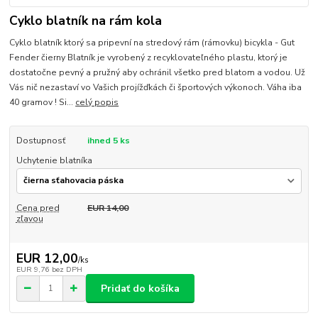
Cyklo blatník na rám kola
Cyklo blatník ktorý sa pripevní na stredový rám (rámovku) bicykla - Gut
Fender čierny Blatník je vyrobený z recyklovateľného plastu, ktorý je
dostatočne pevný a pružný aby ochránil všetko pred blatom a vodou. Už
Vás nič nezastaví vo Vašich projížďkách či športových výkonoch. Váha iba
40 gramov ! Si...
celý popis
Dostupnosť
ihned 5 ks
Uchytenie blatníka
Cena pred
EUR 14,00
zľavou
EUR 12,00
/
ks
EUR 9,76
bez DPH
Pridať do košíka