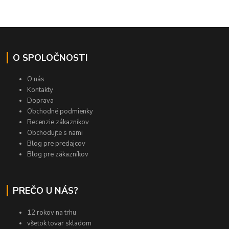
O SPOLOČNOSTI
O nás
Kontakty
Doprava
Obchodné podmienky
Recenzie zákazníkov
Obchodujte s nami
Blog pre predajcov
Blog pre zákazníkov
PREČO U NÁS?
12 rokov na trhu
všetok tovar skladom