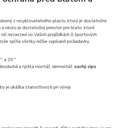
yrobený z recyklovateľného plastu, ktorý je dostatočne
a okolo je dostatočný priestor pre blato, ktoré
 nič nezastaví vo Vašich projížďkách či športových
že spĺňa všetky nižšie vypísané požiadavky.
"; a 29 "
ednoduchá a rýchla montáž, demontáž;
suchý zips
by je ukážka starostlivosti pri vývoji