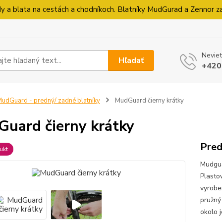
 a blata na cestách a chodníkoch. Blatníky MudGurad a Zennor zab
Neviet
Hľadať
+420
udGuard - predný/ zadné blatníky
MudGuard čierny krátky
uard čierny krátky
Pred
ukt
Mudgua
Plastov
vyrobe
pružný
okolo j