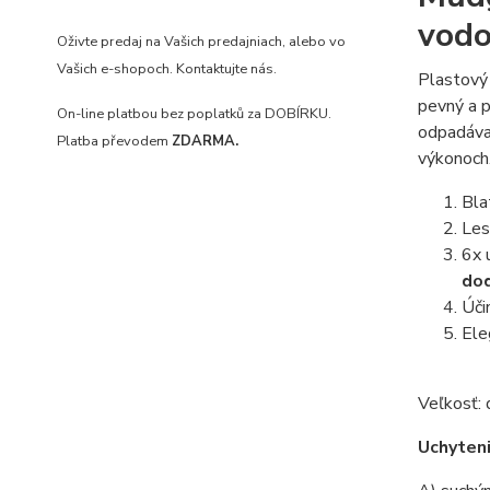
vod
Oživte predaj na Vašich predajniach
, alebo vo
Vašich e-shopoch. Kontaktujte nás.
Plastový 
pevný a p
On-line platbou bez poplatků za DOBÍRKU.
odpadáva 
Platba převodem
ZDARMA.
výkonoch.
Bla
Les
6x 
dod
Úči
Ele
Veľkosť: 
Uchyteni