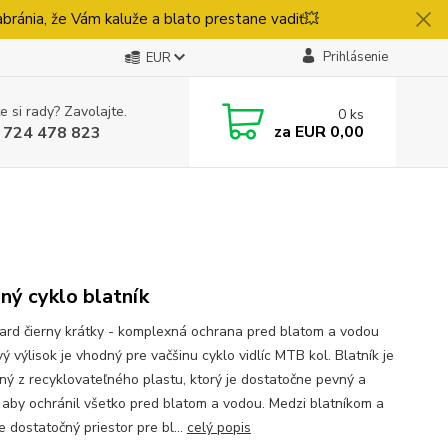
ránia, že Vám kaluže a blato prestane vadiť💥
Prihlásenie
EUR
e si rady? Zavolajte.
0
ks
za
EUR 0,00
 724 478 823
ný cyklo blatník
rd čierny krátky - komplexná ochrana pred blatom a vodou
ý výlisok je vhodný pre vačšinu cyklo vidlíc MTB kol. Blatník je
ný z recyklovateľného plastu, ktorý je dostatočne pevný a
 aby ochránil všetko pred blatom a vodou. Medzi blatníkom a
e dostatočný priestor pre bl...
celý popis