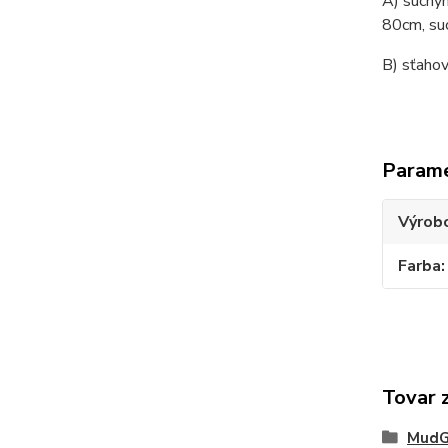
A) suchým
80cm, suc
B) sťahov
Param
Výrob
Farba
Tovar 
MudGu