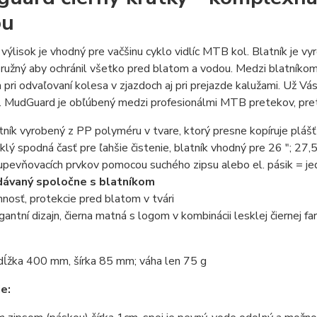
ou
výlisok je vhodný pre vačšinu cyklo vidlíc MTB kol. Blatník je v
ružný aby ochránil všetko pred blatom a vodou. Medzi blatníkom 
pri odvaľovaní kolesa v zjazdoch aj pri prejazde kalužami. Už Vás
 MudGuard je obľúbený medzi profesionálmi MTB pretekov, preto
tník vyrobený z PP polyméru v tvare, ktorý presne kopíruje plášť
klý spodná časť pre ľahšie čistenie, blatník vhodný pre 26 "; 27,5
upevňovacích prvkov pomocou suchého zipsu alebo el. pásik = j
ávaný spoločne s blatníkom
nnosť, protekcie pred blatom v tvári
gantní dizajn, čierna matná s logom v kombinácii lesklej čiernej far
dĺžka 400 mm, šírka 85 mm; váha len 75 g
e: