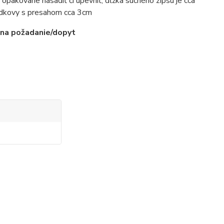
opakovane nasadiť či upevniť, dĺžka suchého zipsu je cca
podkovy s presahom cca 3cm
na požadanie/dopyt