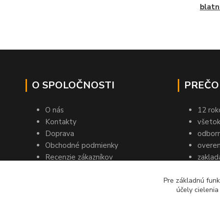
blatn
O SPOLOČNOSTI
PREČO
O nás
12 rok
Kontakty
všetok
Doprava
odbor
Obchodné podmienky
overen
Recenzie zákazníkov
zaklad
Obchodujte s nami
12 tis
Blog pre predajcov
Pre základnú funk
účely cieleni
Blog pre zákazníkov