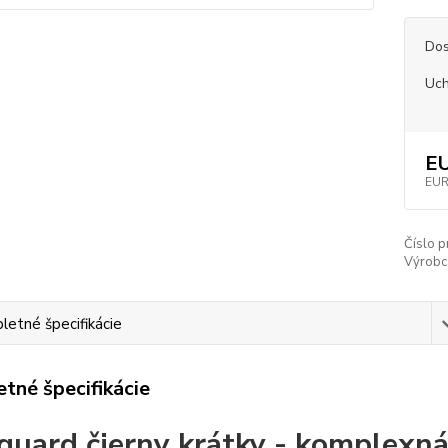
Dos
Uch
EU
EUR
Číslo p
Výrobc
etné špecifikácie
tné špecifikácie
uard čierny krátky - komplexná