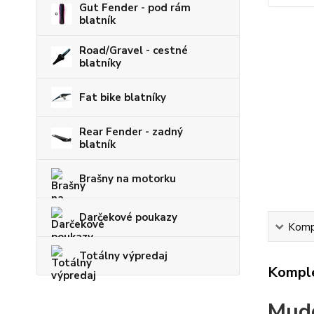
Gut Fender - pod rám
blatník
Road/Gravel - cestné
blatníky
Fat bike blatníky
Rear Fender - zadný
blatník
Brašny na motorku
Darčekové poukazy
Kompl
Totálny výpredaj
Komple
Mudg