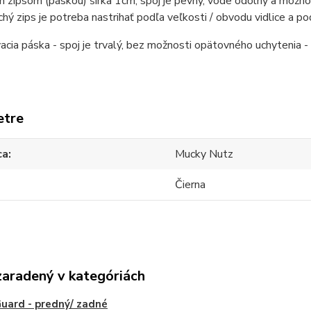
 zipsom (páskou) šírka 1cm, spoj je pevný, vode odolný a možno 
hý zips je potreba nastrihať podľa veľkosti / obvodu vidlice a 
acia páska - spoj je trvalý, bez možnosti opätovného uchytenia -
etre
ca
Mucky Nutz
Čierna
zaradený v kategóriách
ard - predný/ zadné