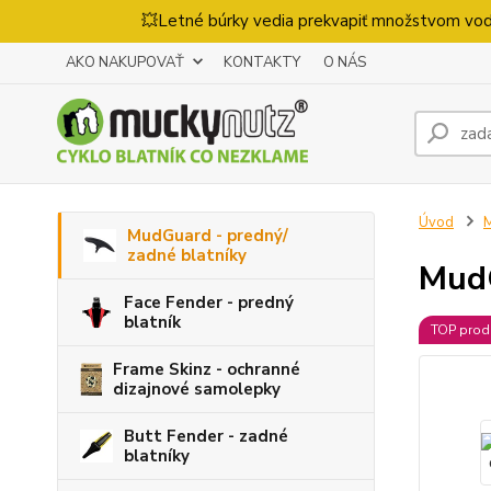
💥Letné búrky vedia prekvapiť množstvom vody
AKO NAKUPOVAŤ
KONTAKTY
O NÁS
Úvod
M
MudGuard - predný/
zadné blatníky
MudG
Face Fender - predný
blatník
TOP prod
Frame Skinz - ochranné
dizajnové samolepky
Butt Fender - zadné
blatníky