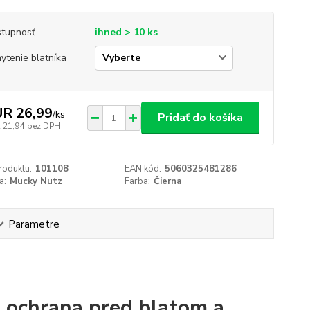
tupnosť
ihned > 10 ks
ytenie blatníka
R 26,99
/
ks
Pridať do košíka
 21,94
bez DPH
roduktu:
101108
EAN kód:
5060325481286
a:
Mucky Nutz
Farba:
Čierna
Parametre
 ochrana pred blatom a