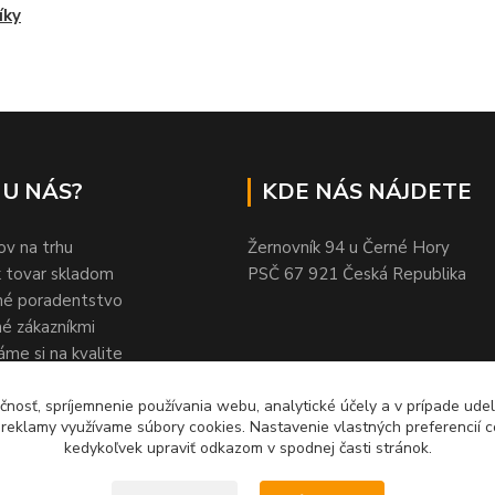
íky
 U NÁS?
KDE NÁS NÁJDETE
ov na trhu
Žernovník 94 u Černé Hory
 tovar skladom
PSČ 67 921 Česká Republika
né poradentstvo
é zákazníkmi
áme si na kvalite
íc fanušikov na FB
čnosť, spríjemnenie používania webu, analytické účely a v prípade udel
a reklamy využívame súbory cookies. Nastavenie vlastných preferencií 
kedykoľvek upraviť odkazom v spodnej časti stránok.