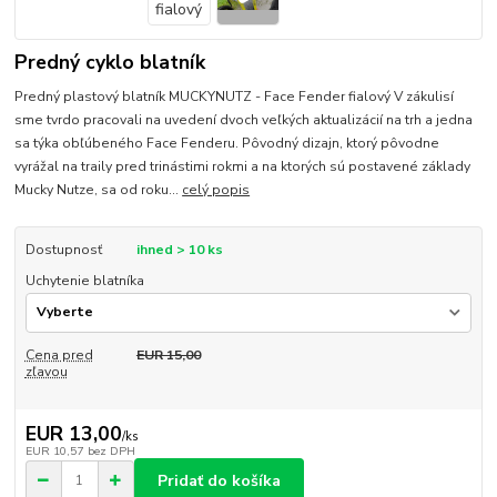
Predný cyklo blatník
Predný plastový blatník MUCKYNUTZ - Face Fender fialový V zákulisí
sme tvrdo pracovali na uvedení dvoch veľkých aktualizácií na trh a jedna
sa týka obľúbeného Face Fenderu. Pôvodný dizajn, ktorý pôvodne
vyrážal na traily pred trinástimi rokmi a na ktorých sú postavené základy
Mucky Nutze, sa od roku...
celý popis
Dostupnosť
ihned > 10 ks
Uchytenie blatníka
Cena pred
EUR 15,00
zľavou
EUR 13,00
/
ks
EUR 10,57
bez DPH
Pridať do košíka