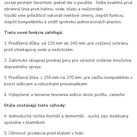
zostal pevným favoritom, pokiaľ ide o použitie . Stále kvalitná prvá
obranná línia proti bahnu, vode, blatu a nečistotám.
Využili sme príležitosť vykonať niektoré zmeny, zlepšiť funkciu,
zlepšiť kompatibilitu a znížiť spotrebu jednorazových plastov.
Tieto nové funkcie zahŕňajú:
1. Predĺžená dĺžka, od 225 mm do 245 mm, pre zvýšenú ochranu
proti striekajúcej vode a nečistotám.
2. Zahrnutie sklopnej prednej pery pre výrazné zníženie množstva
dopredného spreja.
3. Predĺžená šírka, z 255 mm na 270 mm, pre väčšiu kompatibilitu s
boost vidlicami a robustnými pneumatikami.
4. Vylepšené a tienenie tesnenia vidlice okolo profilu „rameňa“
Stále zostávajú tieto výhody:
4. Jednoduchá rýchla montáž a demontáž - suchý zips dodávaný
spoločne s blatníkom
5. Účinnosť, protekcia pred blatom v tvári