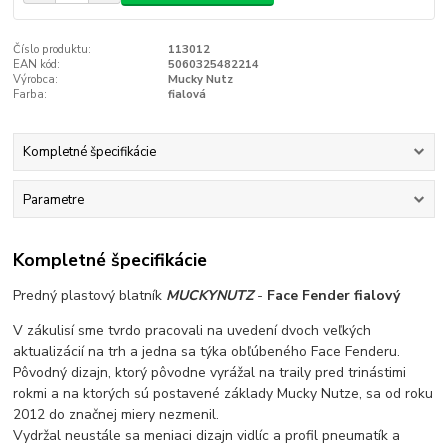
Číslo produktu:
113012
EAN kód:
5060325482214
Výrobca:
Mucky Nutz
Farba:
fialová
Kompletné špecifikácie
Parametre
Kompletné špecifikácie
Predný plastový blatník
MUCKYNUTZ
-
Face Fender fialový
V zákulisí sme tvrdo pracovali na uvedení dvoch veľkých
aktualizácií na trh a jedna sa týka obľúbeného Face Fenderu.
Pôvodný dizajn, ktorý pôvodne vyrážal na traily pred trinástimi
rokmi a na ktorých sú postavené základy Mucky Nutze, sa od roku
2012 do značnej miery nezmenil.
Vydržal neustále sa meniaci dizajn vidlíc a profil pneumatík a