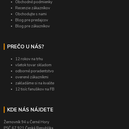
Obchodné podmienky
Recenzie zákazníkov
Obchodujte s nami
Blog pre predajcov
Blog pre zákazníkov
PREČO U NÁS?
12 rokov na trhu
všetok tovar skladom
odborné poradentstvo
overené zákazníkmi
zakladáme si na kvalite
12 tisíc fanušikov na FB
KDE NÁS NÁJDETE
Žernovník 94 u Černé Hory
PSČ 67 921 Česká Republika