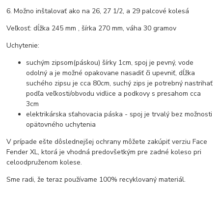
6. Možno inštalovať ako na 26, 27 1/2, a 29 palcové kolesá
Veľkosť: dĺžka 245 mm , šírka 270 mm, váha 30 gramov
Uchytenie:
suchým zipsom(páskou) šírky 1cm, spoj je pevný, vode
odolný a je možné opakovane nasadiť či upevniť, dĺžka
suchého zipsu je cca 80cm, suchý zips je potrebný nastrihať
podľa veľkosti/obvodu vidlice a podkovy s presahom cca
3cm
elektrikárska sťahovacia páska - spoj je trvalý bez možnosti
opätovného uchytenia
V prípade ešte dôslednejšej ochrany môžete zakúpiť verziu Face
Fender XL, ktorá je vhodná predovšetkým pre zadné koleso pri
celoodpruženom kolese.
Sme radi, že teraz používame 100% recyklovaný materiál.