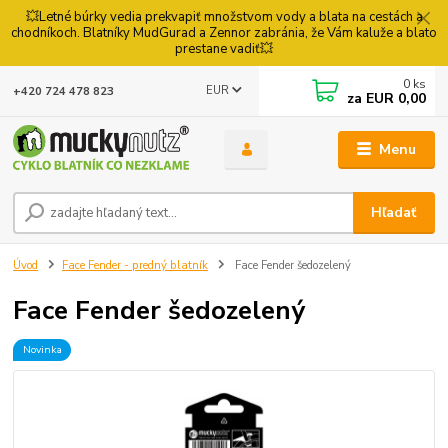
💥Letné búrky vedia prekvapiť množstvom vody a blata na cestách a
chodníkoch. Blatníky MudGurad a Zennor zabránia, že Vám kaluže a blato
prestane vadiť💥
0
ks
EUR
+420 724 478 823
za
EUR 0,00
Menu
Hľadať
Úvod
Face Fender - predný blatník
Face Fender šedozelený
Face Fender šedozelený
Novinka