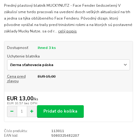
Predný plastový blatník MUCKYNUTZ - Face Fender šedozelený V
zákulisí sme tvrdo pracovali na uvedení dvoch veľkých aktualizácií na trh
a jedna sa týka obľúbeného Face Fenderu. Pôvodný dizajn, ktorý
pôvodne vyrážal na traily pred trinástimi rokmi a na ktorých sú postavené
základy Mucky Nutze, sa od r...
celý popis
Dostupnosť
ihned 3 ks
Uchytenie blatníka
Cena pred
EUR 15,00
zľavou
EUR 13,00
/
ks
EUR 10,57
bez DPH
Pridať do košíka
Číslo produktu:
113011
EAN kód:
5060325482207