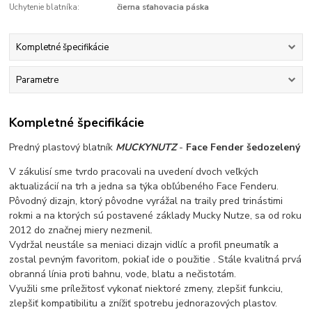
Uchytenie blatníka:
čierna sťahovacia páska
Kompletné špecifikácie
Parametre
Kompletné špecifikácie
Predný plastový blatník
MUCKYNUTZ
-
Face Fender šedozelený
V zákulisí sme tvrdo pracovali na uvedení dvoch veľkých
aktualizácií na trh a jedna sa týka obľúbeného Face Fenderu.
Pôvodný dizajn, ktorý pôvodne vyrážal na traily pred trinástimi
rokmi a na ktorých sú postavené základy Mucky Nutze, sa od roku
2012 do značnej miery nezmenil.
Vydržal neustále sa meniaci dizajn vidlíc a profil pneumatík a
zostal pevným favoritom, pokiaľ ide o použitie . Stále kvalitná prvá
obranná línia proti bahnu, vode, blatu a nečistotám.
Využili sme príležitosť vykonať niektoré zmeny, zlepšiť funkciu,
zlepšiť kompatibilitu a znížiť spotrebu jednorazových plastov.