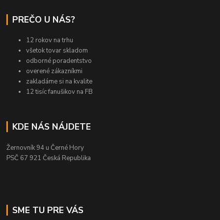
PREČO U NÁS?
12 rokov na trhu
všetok tovar skladom
odborné poradentstvo
overené zákazníkmi
zakladáme si na kvalite
12 tisíc fanušikov na FB
KDE NÁS NÁJDETE
Žernovník 94 u Černé Hory
PSČ 67 921 Česká Republika
SME TU PRE VÁS