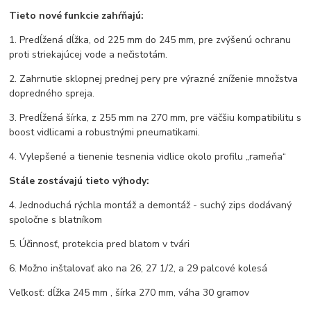
Tieto nové funkcie zahŕňajú:
1. Predĺžená dĺžka, od 225 mm do 245 mm, pre zvýšenú ochranu
proti striekajúcej vode a nečistotám.
2. Zahrnutie sklopnej prednej pery pre výrazné zníženie množstva
dopredného spreja.
3. Predĺžená šírka, z 255 mm na 270 mm, pre väčšiu kompatibilitu s
boost vidlicami a robustnými pneumatikami.
4. Vylepšené a tienenie tesnenia vidlice okolo profilu „rameňa“
Stále zostávajú tieto výhody:
4. Jednoduchá rýchla montáž a demontáž - suchý zips dodávaný
spoločne s blatníkom
5. Účinnosť, protekcia pred blatom v tvári
6. Možno inštalovať ako na 26, 27 1/2, a 29 palcové kolesá
Veľkosť: dĺžka 245 mm , šírka 270 mm, váha 30 gramov