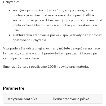
Uchytenie:
suchým zipsom(páskou) šírky 1cm, spoj je pevný, vode
odolný a je možné opakovane nasadiť či upevniť, dĺžka
suchého zipsu je cca 80cm, suchý zips je potrebný nastrihať
podľa veľkosti/obvodu vidlice a podkovy s presahom cca
3cm
elektrikárska sťahovacia páska - spoj je trvalý bez možnosti
opätovného uchytenia
V prípade ešte dôslednejšej ochrany môžete zakúpiť verziu Face
Fender XL, ktorá je vhodná predovšetkým pre zadné koleso pri
celoodpruženom kolese.
Sme radi, že teraz používame 100% recyklovaný materiál.
Parametre
Uchytenie blatníka
čierna sťahovacia páska