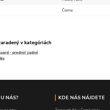
Čierna
zaradený v kategóriách
ard - predný/ zadné
íky
 U NÁS?
KDE NÁS NÁJDETE
ov na trhu
Žernovník 94 u Černé Hory