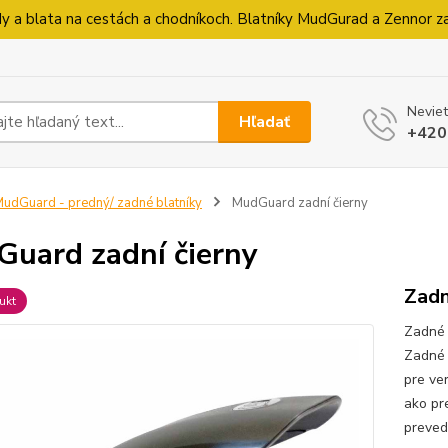
 a blata na cestách a chodníkoch. Blatníky MudGurad a Zennor zab
Neviet
Hľadať
+420
udGuard - predný/ zadné blatníky
MudGuard zadní čierny
uard zadní čierny
Zadn
ukt
Zadné 
Zadné 
pre ve
ako pr
prevede