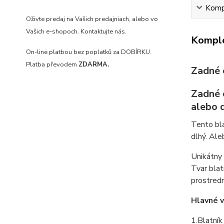
Kompl
Oživte predaj na Vašich predajniach
, alebo vo
Vašich e-shopoch. Kontaktujte nás.
Komple
On-line platbou bez poplatků za DOBÍRKU.
Platba převodem
ZDARMA.
Zadné c
Zadné 
alebo d
Tento bla
dlhý. Ale
Unikátny 
Tvar blat
prostredn
Hlavné 
1.Blatník