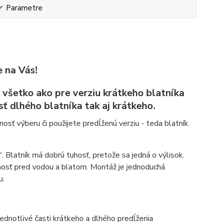
Parametre
e na Vás!
 všetko ako pre verziu krátkeho blatníka
ť dlhého blatníka tak aj krátkeho.
osť výberu či použijete predĺženú verziu - teda blatník
. Blatník má dobrú tuhosť, pretože sa jedná o výlisok.
nnosť pred vodou a blatom. Montáž je jednoduchá
u.
ednotlivé časti krátkeho a dlhého predĺženia