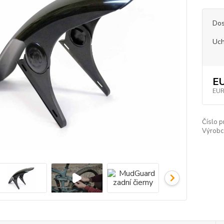
Dos
Uch
EU
EUR
Číslo p
Výrobc