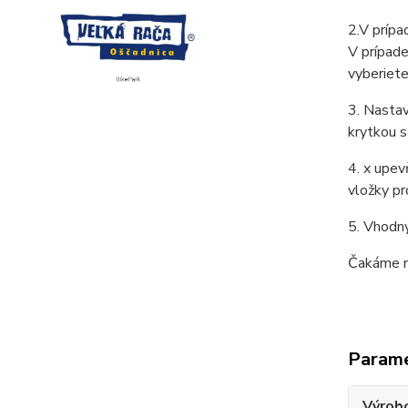
2.V prípa
V prípade
vyberiete
3. Nasta
krytkou s
4. x upe
vložky pr
5. Vhodný
Čakáme na
Param
Výrob