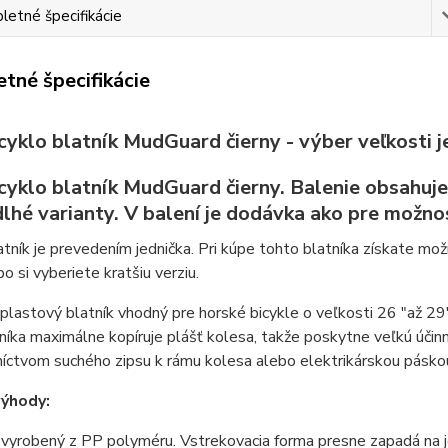
etné špecifikácie
tné špecifikácie
yklo blatník MudGuard čierny - výber veľkosti j
cyklo blatník MudGuard čierny. Balenie obsahuje
lhé varianty. V balení je dodávka ako pre možnos
tník je prevedením jednička. Pri kúpe tohto blatníka získate možn
bo si vyberiete kratšiu verziu.
plastový blatník vhodný pre horské bicykle o veľkosti 26 "až 29"
níka maximálne kopíruje plášť kolesa, takže poskytne veľkú úči
íctvom suchého zipsu k rámu kolesa alebo elektrikárskou pásko
výhody:
 vyrobený z PP polyméru. Vstrekovacia forma presne zapadá na j