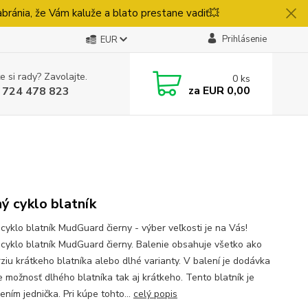
ránia, že Vám kaluže a blato prestane vadiť💥
Prihlásenie
EUR
e si rady? Zavolajte.
0
ks
za
EUR 0,00
 724 478 823
ý cyklo blatník
cyklo blatník MudGuard čierny - výber veľkosti je na Vás!
cyklo blatník MudGuard čierny. Balenie obsahuje všetko ako
rziu krátkeho blatníka alebo dlhé varianty. V balení je dodávka
e možnosť dlhého blatníka tak aj krátkeho. Tento blatník je
ním jednička. Pri kúpe tohto...
celý popis