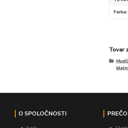
Farba
Tovar 
MudGu
blatn
O SPOLOČNOSTI
PREČO
O nás
12 rok