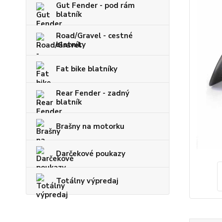
Gut Fender - pod rám
blatník
Road/Gravel - cestné
blatníky
Fat bike blatníky
Rear Fender - zadný
blatník
Brašny na motorku
Darčekové poukazy
Totálny výpredaj