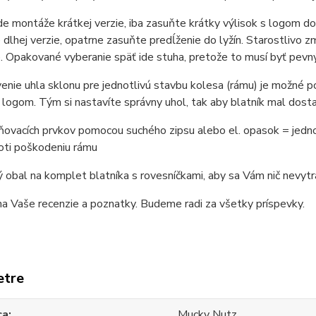
de montáže krátkej verzie, iba zasuňte krátky výlisok s logom do
 dlhej verzie, opatrne zasuňte predĺženie do lyžín. Starostlivo zm
. Opakované vyberanie späť ide stuha, pretože to musí byť pevný 
venie uhla sklonu pre jednotlivú stavbu kolesa (rámu) je možn
 logom. Tým si nastavíte správny uhol, tak aby blatník mal dosta
vňovacích prvkov pomocou suchého zipsu alebo el. opasok = jed
oti poškodeniu rámu
 obal na komplet blatníka s rovesníčkami, aby sa Vám nič nevytra
 Vaše recenzie a poznatky. Budeme radi za všetky príspevky.
etre
ca
Mucky Nutz