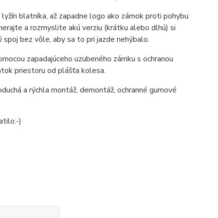
 lyžín blatníka, až zapadne logo ako zámok proti pohybu.
erajte a rozmyslite akú verziu (krátku alebo dlhú) si
spoj bez vôle, aby sa to pri jazde nehýbalo.
é pomocou zapadajúceho uzubeného zámku s ochranou
tok priestoru od plášťa kolesa.
noduchá a rýchla montáž, demontáž, ochranné gumové
tilo:-)