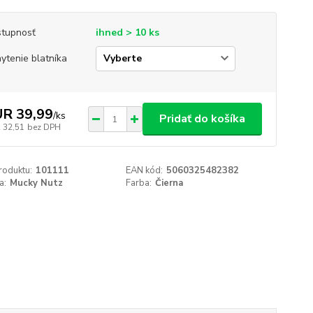
tupnosť
ihned > 10 ks
ytenie blatníka
R 39,99
/
ks
Pridať do košíka
 32,51
bez DPH
roduktu:
101111
EAN kód:
5060325482382
a:
Mucky Nutz
Farba:
Čierna