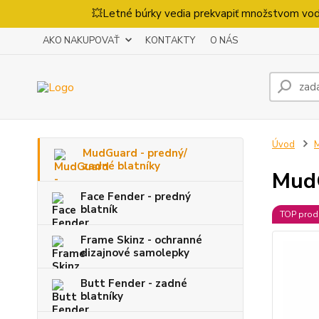
💥Letné búrky vedia prekvapiť množstvom vody
AKO NAKUPOVAŤ
KONTAKTY
O NÁS
Úvod
M
MudGuard - predný/
zadné blatníky
MudG
Face Fender - predný
blatník
TOP prod
Frame Skinz - ochranné
dizajnové samolepky
Butt Fender - zadné
blatníky