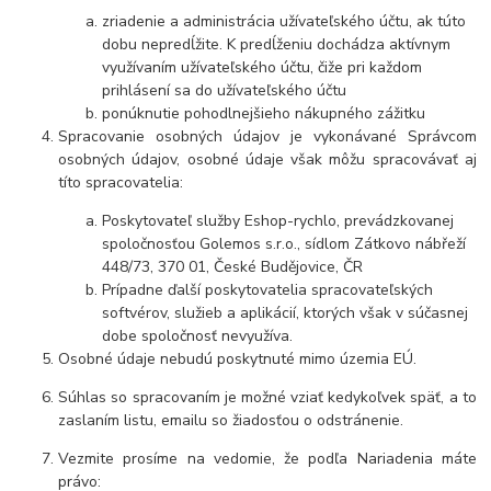
zriadenie a administrácia užívateľského účtu, ak túto
dobu nepredĺžite. K predĺženiu dochádza aktívnym
využívaním užívateľského účtu, čiže pri každom
prihlásení sa do užívateľského účtu
ponúknutie pohodlnejšieho nákupného zážitku
Spracovanie osobných údajov je vykonávané Správcom
osobných údajov, osobné údaje však môžu spracovávať aj
títo spracovatelia:
Poskytovateľ služby Eshop-rychlo, prevádzkovanej
spoločnosťou Golemos s.r.o., sídlom Zátkovo nábřeží
448/73, 370 01, České Budějovice, ČR
Prípadne ďalší poskytovatelia spracovateľských
softvérov, služieb a aplikácií, ktorých však v súčasnej
dobe spoločnosť nevyužíva.
Osobné údaje
nebudú poskyt
nuté mimo územia EÚ.
Súhlas so spracovaním je možné vziať kedykoľvek späť, a to
zaslaním listu, emailu so žiadosťou o odstránenie.
Vezmite prosíme na vedomie, že podľa Nariadenia máte
právo: