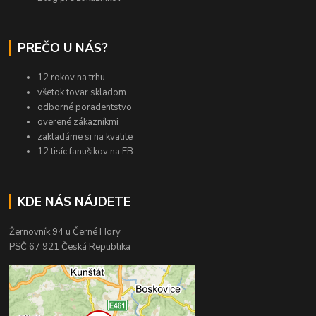
PREČO U NÁS?
12 rokov na trhu
všetok tovar skladom
odborné poradentstvo
overené zákazníkmi
zakladáme si na kvalite
12 tisíc fanušikov na FB
KDE NÁS NÁJDETE
Žernovník 94 u Černé Hory
PSČ 67 921 Česká Republika