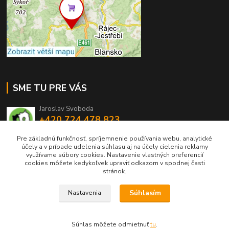
SME TU PRE VÁS
Jaroslav Svoboda
+420 724 478 823
Po - Pá: 15.30-20.00 hod
Pre základnú funkčnosť, spríjemnenie používania webu, analytické
účely a v prípade udelenia súhlasu aj na účely cielenia reklamy
eshop@muckynutz.sk
využívame súbory cookies. Nastavenie vlastných preferencií
cookies môžete kedykoľvek upraviť odkazom v spodnej časti
stránok.
Súhlasím
Nastavenia
MUCKYNUTZ je chránená ochrannou známkou TM
Súhlas môžete odmietnuť
tu
.