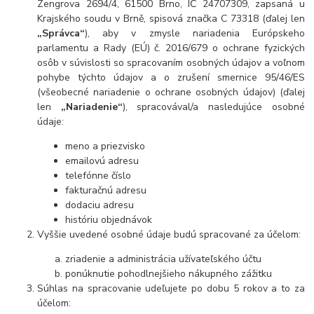
Zengrova 2694/4, 61500 Brno, IČ 24707309, zapsaná u
Krajského soudu v Brně, spisová značka C 73318
(ďalej len
„Správca“
), aby v zmysle nariadenia Európskeho
parlamentu a Rady (EÚ) č. 2016/679 o ochrane fyzických
osôb v súvislosti so spracovaním osobných údajov a voľnom
pohybe týchto údajov a o zrušení smernice 95/46/ES
(všeobecné nariadenie o ochrane osobných údajov) (ďalej
len
„Nariadenie“
), spracovával/a nasledujúce osobné
údaje:
meno a priezvisko
emailovú adresu
telefónne číslo
fakturačnú adresu
dodaciu adresu
históriu objednávok
Vyššie uvedené osobné údaje budú spracované za účelom:
zriadenie a administrácia užívateľského účtu
ponúknutie pohodlnejšieho nákupného zážitku
Súhlas na spracovanie udeľujete po dobu
5 rokov a t
o za
účelom: