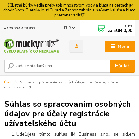
💥Letné búrky vedia prekvapiť množstvom vody a blata na cestách a
chodníkoch. Blatníky MudGurad a Zennor zabránia, že Vám kaluže a blato
prestane vadiť💥
0
ks
EUR
+420 724 478 823
za
EUR 0,00
Menu
Hľadať
Úvod
Súhlas so spracovaním osobných údajov pre účely registrácie
užívateľského účtu
Súhlas so spracovaním osobných
údajov pre účely registrácie
užívateľského účtu
Udeľujete týmto súhlas IM Business s.r.o., se sídlem