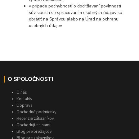
v prípade pochybností o dodržiavaní povinností
súvisiacich so spracovaním osobných údajov sa
obrátiť na Správcu alebo na Úrad na ochranu
osobných údajov
O SPOLOČNOSTI
O nás
Kontakty
Doprava
Obchodné podmienky
Recenzie zákazníkov
Obchodujte s nami
Blog pre predajcov
Blog pre zákazníkov